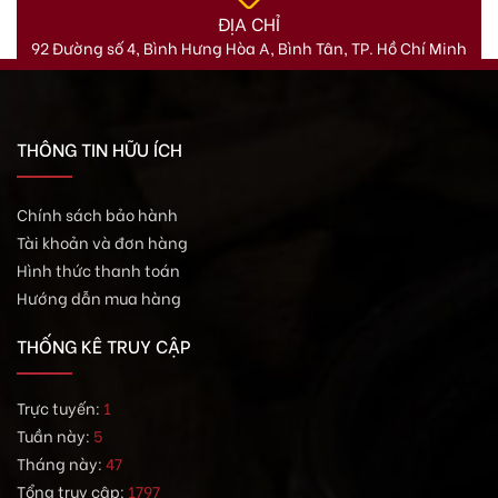
ĐỊA CHỈ
92 Đường số 4, Bình Hưng Hòa A, Bình Tân, TP. Hồ Chí Minh
THÔNG TIN HỮU ÍCH
Chính sách bảo hành
Tài khoản và đơn hàng
Hình thức thanh toán
Hướng dẫn mua hàng
THỐNG KÊ TRUY CẬP
Trực tuyến:
1
Tuần này:
5
Tháng này:
47
Tổng truy cập:
1797