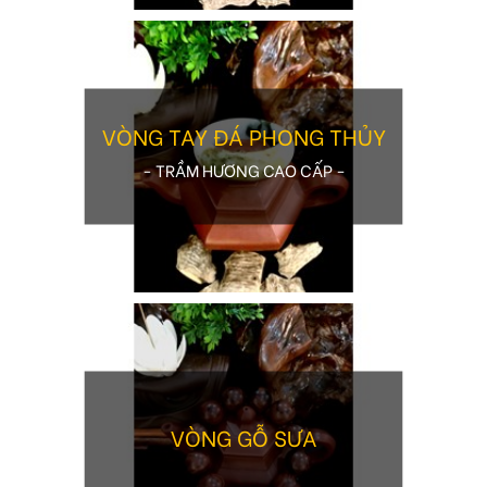
VÒNG TAY ĐÁ PHONG THỦY
- TRẦM HƯƠNG CAO CẤP -
VÒNG GỖ SƯA