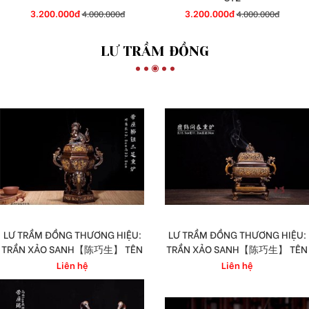
3.200.000đ
3.200.000đ
4.000.000đ
4.000.000đ
LƯ TRẦM ĐỒNG
LƯ TRẦM ĐỒNG THƯƠNG HIỆU:
LƯ TRẦM ĐỒNG THƯƠNG HIỆU:
TRẦN XẢO SANH【陈巧生】 TÊN
TRẦN XẢO SANH【陈巧生】 TÊN
LƯ: ĐỚI TOẠ SƯ NỮU TAM TÚC
LƯ: LỘC HẠC ĐỒNG XUÂN HUÂN
Liên hệ
Liên hệ
HUÂN LÔ
LÔ