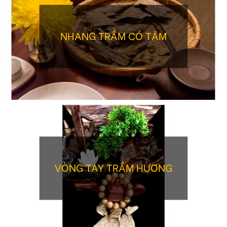
NHANG TRẦM CÓ TĂM
VÒNG TAY TRẦM HƯƠNG