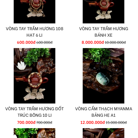
VÒNG TAY TRẦM HƯƠNG 108
VÒNG TAY TRẦM HƯƠNG
HẠT 6 LI
BÁNH XE
600.000đ
8.000.000đ
600.000đ
10.000.000đ
VÒNG TAY TRẦM HƯƠNG ĐỐT
VÒNG CẨM THẠCH MYANMA
TRÚC BÔNG 10 LI
BẢNG HẸ A1
700.000đ
12.000.000đ
700.000đ
15.000.000đ