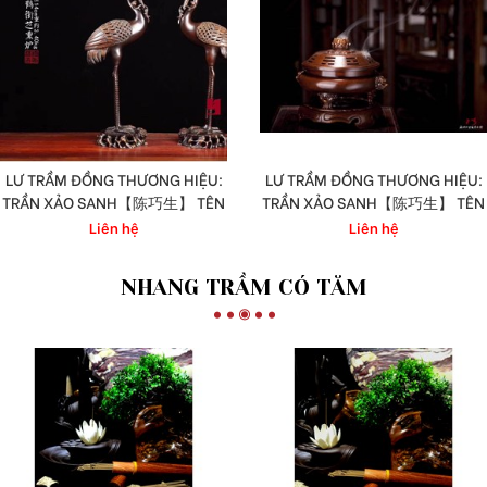
LƯ TRẦM ĐỒNG THƯƠNG HIỆU:
LƯ TRẦM ĐỒNG THƯƠNG HIỆU:
TRẦN XẢO SANH【陈巧生】 TÊN
TRẦN XẢO SANH【陈巧生】 TÊN
LƯ: THUỲ HẠT LINH CHI
LƯ: SƯ NHĨ BÁT QUÁI HUÂN LÔ
Liên hệ
Liên hệ
NHANG TRẦM CÓ TĂM