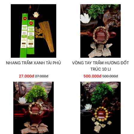
NHANG TRẦM XANH TÀI PHỦ
VÒNG TAY TRẦM HƯƠNG ĐỐT
TRÚC 10 LI
27.000đ
500.000đ
27.000đ
500.000đ