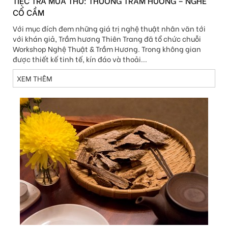
TIỆC TRÀ MÙA THU: THƯỞNG TRẦM HƯƠNG – NGHE
CỔ CẦM
Với mục đích đem những giá trị nghệ thuật nhân văn tới
với khán giả, Trầm hương Thiên Trang đã tổ chức chuỗi
Workshop Nghệ Thuật & Trầm Hương. Trong không gian
được thiết kế tinh tế, kín đáo và thoải...
XEM THÊM