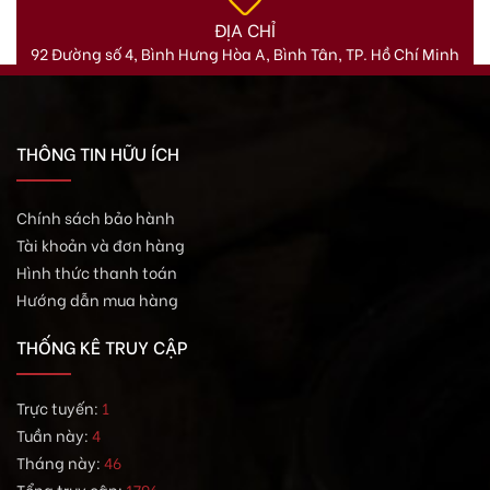
ĐỊA CHỈ
92 Đường số 4, Bình Hưng Hòa A, Bình Tân, TP. Hồ Chí Minh
THÔNG TIN HỮU ÍCH
Chính sách bảo hành
Tài khoản và đơn hàng
Hình thức thanh toán
Hướng dẫn mua hàng
THỐNG KÊ TRUY CẬP
Trực tuyến:
1
Tuần này:
4
Tháng này:
46
Tổng truy cập:
1796