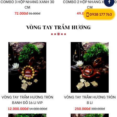
COMBO 3 HỘP NHANG XANH 30
COMBO 2 HỘP NHANG XANH 30
CM
CM
72.000đ
49.000đ
81.000đ
54.000đ
0938 177 763
VÒNG TAY TRẦM HƯƠNG
VÒNG TAY TRẦM HƯƠNG TRÒN
VÒNG TAY TRẦM HƯƠNG TRÒN
BANH ĐỎ 16 LI VIP
8 LI
12.000.000đ
250.000đ
14.000.000đ
300.000đ