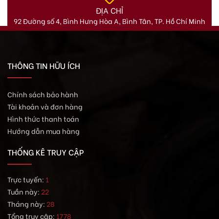
ĐỊA CHỈ
92 Đường số 4, Bình Hưng Hòa A, Bình Tân, TP. Hồ Chí Minh
THÔNG TIN HỮU ÍCH
Chính sách bảo hành
Tài khoản và đơn hàng
Hình thức thanh toán
Hướng dẫn mua hàng
THỐNG KÊ TRUY CẬP
Trực tuyến:
1
Tuần này:
22
Tháng này:
28
Tổng truy cập:
1778