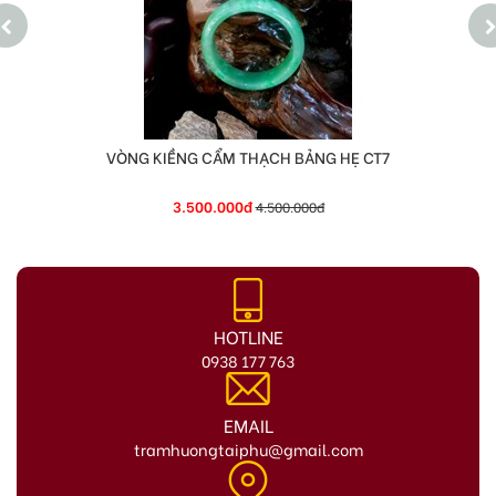
VÒNG KIỀNG CẨM THẠCH BẢNG HẸ CT7
3.500.000đ
4.500.000đ
HOTLINE
0938 177 763
EMAIL
tramhuongtaiphu@gmail.com